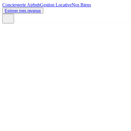
Conciergerie Airbnb
Gestion Locative
Nos Biens
Estimer mes revenus
127 propriétaires