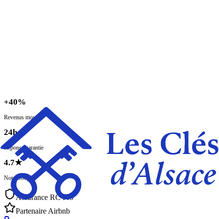
Colmar
Mulhouse
Saint-Louis
La localisation impacte significativement le potentiel locatif
Continuer
+
40%
Revenus moyens
24h
Réponse garantie
4.7
★
Note Google
Assurance RC Pro
Partenaire Airbnb