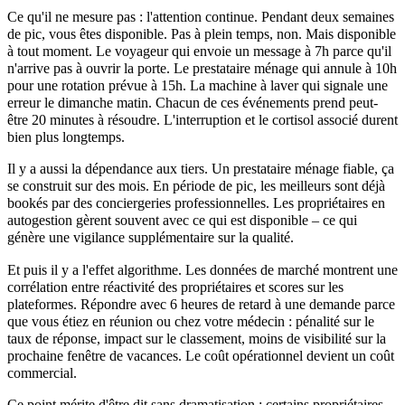
Ce qu'il ne mesure pas : l'attention continue. Pendant deux semaines
de pic, vous êtes disponible. Pas à plein temps, non. Mais disponible
à tout moment. Le voyageur qui envoie un message à 7h parce qu'il
n'arrive pas à ouvrir la porte. Le prestataire ménage qui annule à 10h
pour une rotation prévue à 15h. La machine à laver qui signale une
erreur le dimanche matin. Chacun de ces événements prend peut-
être 20 minutes à résoudre. L'interruption et le cortisol associé durent
bien plus longtemps.
Il y a aussi la dépendance aux tiers. Un prestataire ménage fiable, ça
se construit sur des mois. En période de pic, les meilleurs sont déjà
bookés par des conciergeries professionnelles. Les propriétaires en
autogestion gèrent souvent avec ce qui est disponible – ce qui
génère une vigilance supplémentaire sur la qualité.
Et puis il y a l'effet algorithme. Les données de marché montrent une
corrélation entre réactivité des propriétaires et scores sur les
plateformes. Répondre avec 6 heures de retard à une demande parce
que vous étiez en réunion ou chez votre médecin : pénalité sur le
taux de réponse, impact sur le classement, moins de visibilité sur la
prochaine fenêtre de vacances. Le coût opérationnel devient un coût
commercial.
Ce point mérite d'être dit sans dramatisation : certains propriétaires