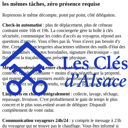
les mêmes tâches, zéro présence requise
Reprenons le même décompte, point par point, côté délégation.
Check-in automatisé
: plus de déplacement, plus de créneau
contraint entre 16h et 19h. La conciergerie gère la boîte à clés
sécurisée, communique les codes d'accès au voyageur, répond aux
questions d'arrivée. Vous n'êtes pas là. Vous n'avez pas besoin d'y
être. Certaines conciergeries alsaciennes utilisent des outils d'état des
lieux digitalisés – photos horodatées, signature électronique – qui
fluidifient la traçabilité sans présence physique.
Ménage professionnel entre chaque séjour
: planifié, exécuté,
contrôlé. Qualité constante = moins d'avis négatifs sur la propreté,
qui restent l'un des premiers motifs de déclassement sur Airbnb.
Vous recevez un compte rendu, vous n'avez pas passé l'aspirateur.
Linge pris en charge intégralement
: collecte, lavage, séchage,
repassage, livraison. C'est probablement le gain de temps le plus
concret et le plus sous-estimé avant de déléguer. Disparaît
complètement de votre radar.
Communication voyageurs 24h/24
: y compris le message à 23h
du voyageur qui ne trouve pas le chauffage. Vous êtes informé si