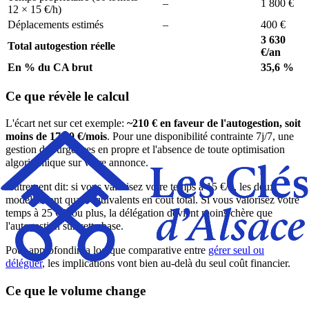
–
1 800 €
12 × 15 €/h)
Déplacements estimés
–
400 €
3 630
Total autogestion réelle
€/an
En % du CA brut
35,6 %
Ce que révèle le calcul
L'écart net sur cet exemple:
~210 € en faveur de l'autogestion, soit
moins de 17,50 €/mois
. Pour une disponibilité contrainte 7j/7, une
gestion des urgences en propre et l'absence de toute optimisation
algorithmique sur votre annonce.
Autrement dit: si vous valorisez votre temps à 15 €/h, les deux
modèles sont quasi équivalents en coût total. Si vous valorisez votre
temps à 25 €/h ou plus, la délégation devient moins chère que
l'autogestion sur cette base.
Pour approfondir la logique comparative entre
gérer seul ou
déléguer
, les implications vont bien au-delà du seul coût financier.
Ce que le volume change