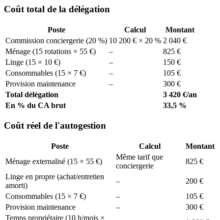
Coût total de la délégation
Poste
Calcul
Montant
Commission conciergerie (20 %)
10 200 € × 20 %
2 040 €
Ménage (15 rotations × 55 €)
–
825 €
Linge (15 × 10 €)
–
150 €
Consommables (15 × 7 €)
–
105 €
Provision maintenance
–
300 €
Total délégation
3 420 €/an
En % du CA brut
33,5 %
Coût réel de l'autogestion
Poste
Calcul
Montant
Même tarif que
Ménage externalisé (15 × 55 €)
825 €
conciergerie
Linge en propre (achat/entretien
–
200 €
amorti)
Consommables (15 × 7 €)
–
105 €
Provision maintenance
–
300 €
Temps propriétaire (10 h/mois ×