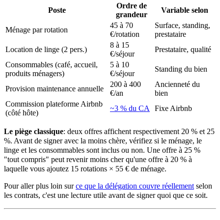
Ordre de
Poste
Variable selon
grandeur
45 à 70
Surface, standing,
Ménage par rotation
€/rotation
prestataire
8 à 15
Location de linge (2 pers.)
Prestataire, qualité
€/séjour
Consommables (café, accueil,
5 à 10
Standing du bien
produits ménagers)
€/séjour
200 à 400
Ancienneté du
Provision maintenance annuelle
€/an
bien
Commission plateforme Airbnb
~3 % du CA
Fixe Airbnb
(côté hôte)
Le piège classique
: deux offres affichent respectivement 20 % et 25
%. Avant de signer avec la moins chère, vérifiez si le ménage, le
linge et les consommables sont inclus ou non. Une offre à 25 %
"tout compris" peut revenir moins cher qu'une offre à 20 % à
laquelle vous ajoutez 15 rotations × 55 € de ménage.
Pour aller plus loin sur
ce que la délégation couvre réellement
selon
les contrats, c'est une lecture utile avant de signer quoi que ce soit.