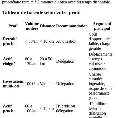
propriétaire retraité à 5 minutes du bien avec du temps disponible.
Tableau de bascule selon votre profil
Volume
Argument
Profil
Distance
Recommandation
nuitées
principal
Coût
Retraité
d'opportunité
< 80/an
< 10 km
Autogestion
proche
faible, charge
gérable
Déplacements
Actif
80 à
20 à 50
+ temps
Délégation
éloigné
130/an
km
valorisé >
commission
Charge
cumulée
Investisseur
100+/an
Variable
Délégation
ingérable,
multi-lots
risque de sous-
performance
Zone
d'équilibre:
Actif
60 à
Hybride ou
< 15 km
tester la
proche
100/an
délégation
délégation
partielle