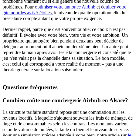
fonctionne vraiment ou si elle génère une nouvelle couche de
problèmes. Pour
optimiser votre annonce Airbnb
et
équiper votre
gîte pour les avis 5 étoiles
, le niveau de qualité opérationnelle du
prestataire compte autant que votre propre exigence.
Dernier rappel, parce que c'est souvent oublié: ce choix n'est pas
définitif. Il évolue avec votre bien, votre vie et votre ambition. Un
propriétaire qui autogère bien pendant deux ans peut décider de
déléguer au moment où il achète un deuxième bien. Un autre peut
reprendre la main après avoir testé la conciergerie et constaté que le
jeu n'en valait pas la chandelle dans sa situation. Le bon modèle,
c'est celui qui correspond à votre réalité du moment – pas à une
théorie générale sur la location saisonnière.
Questions fréquentes
Combien coûte une conciergerie Airbnb en Alsace?
La structure tarifaire standard repose sur une commission sur les
revenus locatifs, à laquelle s'ajoutent souvent les frais de ménage, de
linge et de consommables selon les contrats. Les montants varient
selon le volume de nuitées, la taille du bien et le niveau de service.
Pour une simulation précise adaptée à votre bien, notre article sur
le