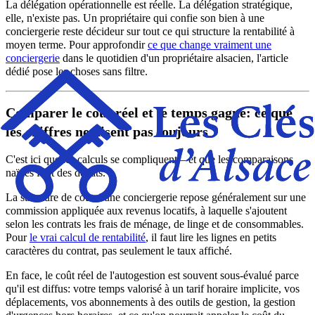
La délégation opérationnelle est réelle. La délégation stratégique,
elle, n'existe pas. Un propriétaire qui confie son bien à une
conciergerie reste décideur sur tout ce qui structure la rentabilité à
moyen terme. Pour approfondir
ce que change vraiment une
conciergerie
dans le quotidien d'un propriétaire alsacien, l'article
dédié pose les choses sans filtre.
Comparer le coût réel et le temps gagné: ce que
les chiffres ne disent pas toujours
C'est ici que les calculs se compliquent – et que les comparaisons
naïves font des dégâts.
La structure de coût d'une conciergerie repose généralement sur une
commission appliquée aux revenus locatifs, à laquelle s'ajoutent
selon les contrats les frais de ménage, de linge et de consommables.
Pour
le vrai calcul de rentabilité
, il faut lire les lignes en petits
caractères du contrat, pas seulement le taux affiché.
En face, le coût réel de l'autogestion est souvent sous-évalué parce
qu'il est diffus: votre temps valorisé à un tarif horaire implicite, vos
déplacements, vos abonnements à des outils de gestion, la gestion