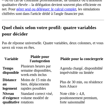
– ou en cas de contrainte professionnelle, de distance ou d'ambition
qualitative élevée – la délégation devient souvent plus efficiente en
net. Pour
gérer seul ou déléguer: le calcul complet
, les simulations
chiffrées sont dans l'article dédié à l'angle financier pur.
Quel choix selon votre profil: quatre variables
pour décider
Pas de réponse universelle. Quatre variables, deux colonnes, et vous
savez où vous en êtes.
Plaide pour
Variable
Plaide pour la conciergerie
l'autogestion
Plusieurs heures par
Temps
Agenda chargé, disponibilité
semaine disponibles,
disponible
imprévisible ou limitée
week-ends inclus
Distance
Moins de 15 min du
Plus de 30 min, ou résidence
au
bien, déplacements
hors Alsace
logement
rapides possibles
Niveau
Standard correct visé,
Note cible ≥ 4,8,
d'exigence
volume modéré de
positionnement premium,
qualitative
rotations
forte saisonnalité