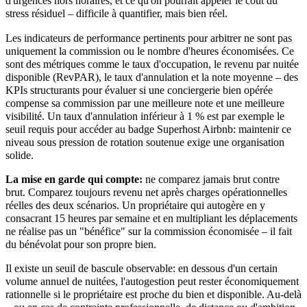
d'urgences hors horaires, et ce qu'on pourrait appeler le coût du
stress résiduel – difficile à quantifier, mais bien réel.
Les indicateurs de performance pertinents pour arbitrer ne sont pas
uniquement la commission ou le nombre d'heures économisées. Ce
sont des métriques comme le taux d'occupation, le revenu par nuitée
disponible (RevPAR), le taux d'annulation et la note moyenne – des
KPIs structurants pour évaluer si une conciergerie bien opérée
compense sa commission par une meilleure note et une meilleure
visibilité. Un taux d'annulation inférieur à 1 % est par exemple le
seuil requis pour accéder au badge Superhost Airbnb: maintenir ce
niveau sous pression de rotation soutenue exige une organisation
solide.
La mise en garde qui compte:
ne comparez jamais brut contre
brut. Comparez toujours revenu net après charges opérationnelles
réelles des deux scénarios. Un propriétaire qui autogère en y
consacrant 15 heures par semaine et en multipliant les déplacements
ne réalise pas un "bénéfice" sur la commission économisée – il fait
du bénévolat pour son propre bien.
Il existe un seuil de bascule observable: en dessous d'un certain
volume annuel de nuitées, l'autogestion peut rester économiquement
rationnelle si le propriétaire est proche du bien et disponible. Au-delà