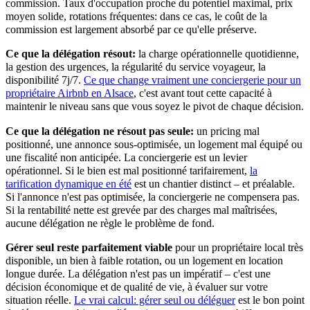
commission. Taux d'occupation proche du potentiel maximal, prix
moyen solide, rotations fréquentes: dans ce cas, le coût de la
commission est largement absorbé par ce qu'elle préserve.
Ce que la délégation résout:
la charge opérationnelle quotidienne,
la gestion des urgences, la régularité du service voyageur, la
disponibilité 7j/7.
Ce que change vraiment une conciergerie pour un
propriétaire Airbnb en Alsace
, c'est avant tout cette capacité à
maintenir le niveau sans que vous soyez le pivot de chaque décision.
Ce que la délégation ne résout pas seule:
un pricing mal
positionné, une annonce sous-optimisée, un logement mal équipé ou
une fiscalité non anticipée. La conciergerie est un levier
opérationnel. Si le bien est mal positionné tarifairement,
la
tarification dynamique en été
est un chantier distinct – et préalable.
Si l'annonce n'est pas optimisée, la conciergerie ne compensera pas.
Si la rentabilité nette est grevée par des charges mal maîtrisées,
aucune délégation ne règle le problème de fond.
Gérer seul reste parfaitement viable
pour un propriétaire local très
disponible, un bien à faible rotation, ou un logement en location
longue durée. La délégation n'est pas un impératif – c'est une
décision économique et de qualité de vie, à évaluer sur votre
situation réelle.
Le vrai calcul: gérer seul ou déléguer
est le bon point