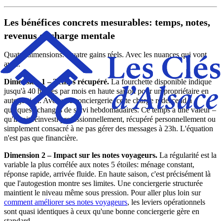
Les bénéfices concrets mesurables: temps, notes,
revenus et charge mentale
Quatre dimensions. Quatre gains réels. Avec les nuances qui vont
avec.
Dimension 1 – Temps récupéré.
La fourchette disponible indique
jusqu'à 40 heures par mois en haute saison pour un propriétaire en
autogestion. Avec une conciergerie, cette charge redescend à
quelques échanges de suivi hebdomadaires. Ce temps a une valeur –
qu'il soit réinvesti professionnellement, récupéré personnellement ou
simplement consacré à ne pas gérer des messages à 23h. L'équation
n'est pas que financière.
Dimension 2 – Impact sur les notes voyageurs.
La régularité est la
variable la plus corrélée aux notes 5 étoiles: ménage constant,
réponse rapide, arrivée fluide. En haute saison, c'est précisément là
que l'autogestion montre ses limites. Une conciergerie structurée
maintient le niveau même sous pression. Pour aller plus loin sur
comment améliorer ses notes voyageurs
, les leviers opérationnels
sont quasi identiques à ceux qu'une bonne conciergerie gère en
standard.