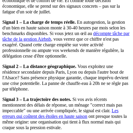
économique et de confort de vie. Et comme toute décision
économique, elle se prend sur des signaux concrets – pas sur la
fatigue d'un soir de juillet.
Signal 1 – La charge de temps réelle.
En autogestion, la gestion
d'un bien en haute saison monte à 30-40 heures par mois selon les
benchmarks disponibles. Si vous jetez un œil au
décompte tâche par
tâche de la gestion Airbnb
, vous verrez que ce chiffre n'est pas
exagéré. Quand cette charge empiète sur votre activité
professionnelle ou ampute vos weekends de manière régulière, la
délégation cesse d'être optionnelle.
Signal 2 – La distance géographique.
Vous exploitez une
résidence secondaire depuis Paris, Lyon ou depuis l'autre bout de
l'Alsace? Sans présence physique garantie, chaque imprévu devient
une crise potentielle. La panne de chauffe-eau à 20h ne se règle pas
par téléphone.
Signal 3 – La trajectoire des notes.
Si vos avis récents
mentionnent des délais de réponse, un ménage "correct mais pas
impeccable" ou une arrivée compliquée, le signal est clair.
Les
erreurs qui coûtent des étoiles en haute saison
ont presque toutes la
même origine: une organisation qui tient à flux normal mais qui
craque sous la pression estivale.